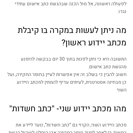
לפעולה ראשונה, אל מול הכנה שבהגשת כתב אישום עתידי
נגדו.
מה ניתן לעשות במקרה בו קיבלת
מכתב יידוע ראשון?
התשובה היא כי ניתן לפנות בתוך 30 יום בבקשה להימנע
מהגשת כתב אישום.
חשוב להבין כי בשלב זה אין אפשרות לעיין בחומר החקירה, ועל
כן מבחינה אסטרטגית, לעיתים עדיף להמתין למכתב היידוע
השני
מהו מכתב יידוע שני- "כתב חשדות"
מכתב היידוע השני, הקרוי גם "כתב חשדות", נועד ליידע את
החשוד כי לאחר לימוד חומר החקירה אכן הוחלט לשקול הגשת