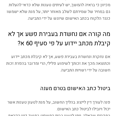
מכיוון כי בראיה להמשך, יש לעיתים טענות שלא כדאי להעלות
גם במחיר של שמירתם לשלב מאוחר יותר, על מנת שלא ישמשו
כנגד הלקוח בכתב האישום שיוגש על ידי התביעה.
מה קורה אם נחשדת בעבירת פשע אך לא
קיבלת מכתב יידוע על פי סעיף 60 א?
אם נחקרת ונחשדת בעבירת פשע, אך לא קיבלת מכתב יידוע
וכתוצאה מכך את זכותך לשימוע פלילי, הרי ומדובר בהפרת זכות
חשובה על ידי רשויות התביעה.
ביטול כתב האישום בטרם מענה
פנה לעורך דין לייצוג בהליך החשוב, על מנת לטעון טענות אשר
יכול ויובילו לביטול כתב האישום.
במקרים שכאלה, ניתן לטעון בבית המשפט במועד דיון הקראת