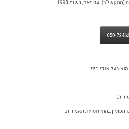
בעבר הטרדה מינית הייתה מושג שנזכר בעיקר בחוקים הרלוונטיים לדיני עבודה ולתקנון שירות המדינה (התקשי”ר). עם זאת, בשנת 1998