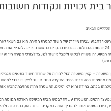
בית זכויות ונקודות חשובות
 הכלליים הבאים:
שאי לקבוע עצירה מיידית של חשוד למטרת חקירה. הוא גם רשאי לאח
בתנאים מגבילים שונים. לאחר 24 שעות מההחלטה, במרבית המקרים המשטרה צריכה להבי
המשטרה עשויה לבקש ולקבל אישור למעצר לצורכי חקירה הידוע יותר 
אש).
משטרה – קצין משטרה יכול להורות על שחרור חשוד בתנאים מגבילים 
 מסוימים המעורבים התיק החקירה ועוד. חשוב לציין, שבכדי לממש ש
כתב. במידה והוא לא יסכים, המשטרה תהיה מחויבת להביא אותו בתוך 24 שעות בפנ
מעצר הימים, המשטרה עשויה לבקש מבית המשפט הארכת תקופת המעצ
 בית המשפט אמור להעדיף אותה במקרים רבים. זאת, במידה והחלופ