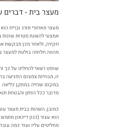
מעצר בית - דברים 
מעצר מאחורי סורג ובריח הוא
אמצעי להשגת מטרות שונות ב
חקירה, ולאחר מכן מבקשת את
מהווה חלופה בולטת למעצר ב
שופט רשאי להחליט על כך והד
זו, מבחינת צמצום הפגיעה בח
במקום שהייה במתקן כליאה. ל
מדובר ככל הניתן והבטחת תנא
כמובן, השהות בבית מעצר עשו
הוא עצור (כגון דיכאון מתמשך
מחליטים עליו ועוד כמה עובד