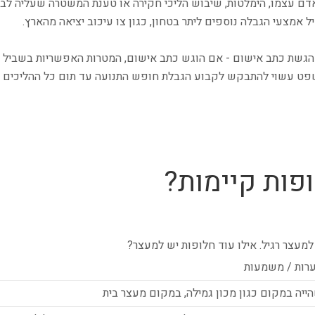
 לאדם עצמו, הימלטות, שיבוש הליכי חקירה או טענת המשטרה שעליה ל
אמצעי הגבלה נוספים ליתר בטחון, כגון צו עיכוב יציאה מהארץ.
גשת כתב אישום - אם הוגש כתב אישום, המטרות האפשריות בשביל מעצ
שפט עשוי להתבקש לקבוע הגבלת חופש התנועה עד תום כל ההליכים הפל
ופות קיימות?
מעצר רגיל. אילו עוד חלופות יש למעצר?
רות / משמעות
ייה במקום כגון מכון גמילה, במקום מעצר בית