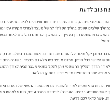
שחשוב לדעת
 אחד מהאמצעים הקשים והמכבידים ביותר שיכולים להיות מופעלים כנג
מהלך שלבים שונים בהליך הפלילי. למשל מעצר לצורכי חקירה עליו 
 המשכו מהשופט הדן בעניין זה. בהמשך, עד תום ההליכים לאחר הגשת
פועל.
בר כמובן יקל מאוד על האדם שבו מדובר, אשר מוגדר בשלב זה רק כ
ופש האישי ככל הניתן. אמנם מעצר בית מלא גם מכביד בשגרה היום יו
אורך הדרך וההליך המשפטי ניתן להקל בתנאי מעצר הבית לצורך הימ
י מחייה יותר סימפטיים מכפי שיש במתקן הכליאה.
יה להיות טראומטית למדי ולהחמיר גם את מצבו הנפשי של האדם ואולי
, אשר משפיע בביצוע העבירה). לפניכם הסבר ענייני, בנוגע למהות מעצ
ות, אשר כדאי לכם לדעת: