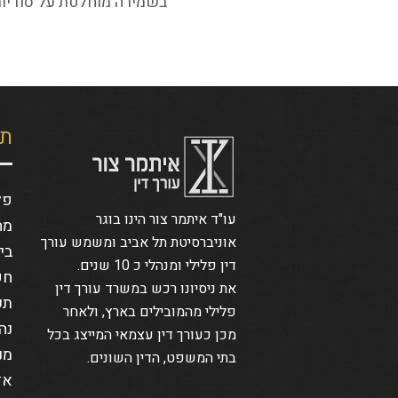
בשמירה מוחלטת על סודיות 
תח
פל
עו"ד איתמר צור הינו בוגר
מח
אוניברסיטת תל אביב ומשמש עורך
בי
דין פלילי ומנהלי כ 10 שנים.
חק
את ניסיונו רכש במשרד עורך דין
תע
פלילי מהמובילים בארץ, ולאחר
נה
מכן כעורך דין עצמאי המייצג בכל
מנ
בתי המשפט, הדין השונים.
אז