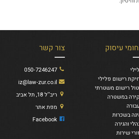
וחיסיון.
ומי עיסוק
צור קשר
ילי
050-7246247
יקת רישום פלילי
iz@law-zur.co.il
טול רישום משטרתי
ריב''ל 18, תל אביב
ירה במשטרה
בורה
מפת אתר
יגה בשכרות
Facebook
הלי והגירה
ורי שירות