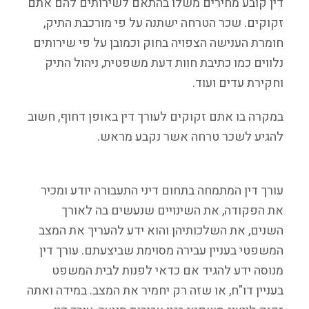
דין קובע מחירים משלו בהתאם לשירותים להם אתם
זקוקים. שכר הטרחה ישתנה על פי מורכבת התיק,
חומרת הענישה הצפויה בחוק וכמובן על פי שירותים
נלווים כמו כתיבת חוות דעת משפטית, ניהול התיק
וחקירת עדים ועוד.
במקרה בו אתם זקוקים לעורך דין באופן דחוף, חשוב
להגיע לשכר טרחה אשר נקבע מראש.
עורך דין המתמחה בתחום דיני התעבורה יודע ומכיר
את הפקודה, את השינויים שנעשים בה לאורך
השנים, את השלכותיהן והוא ידע להעריך את המצב
המשפטי בעניין עבירה מסוימת שביצעתם. עורך דין
מנוסה ידע להגיד אם כדאי לפנות לבית המשפט
בעניין דו"ח, או שזה רק יחמיר את המצב. במידה ואתה