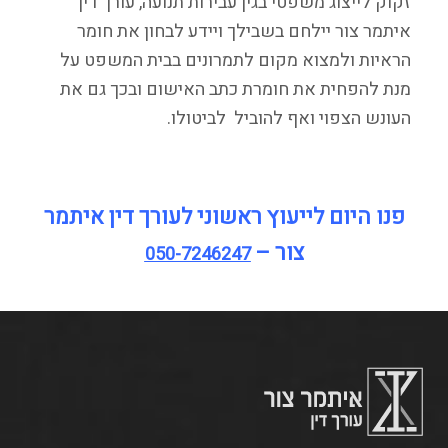
זקוק לייצוג משפטי בגין עבירות תנועה, עורך דין
איתמר צור יילחם בשבילך ויידע לבחון את חומר
הראיות ולמצוא מקום לתמרונים בבית המשפט על
מנת להפחית את חומרת כתב האישום ובכך גם את
העונש הצפוי ואף להוביל לביטולו.
פנו היום לייעוץ ראשוני לעורך דין איתמר
צור –
050-7246247