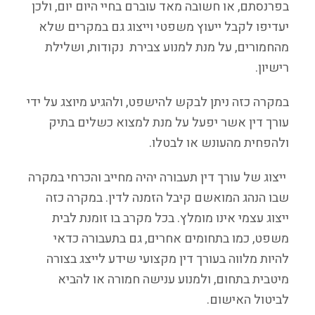
בפרנסתם, או חשובה מאד עוברם בחיי היום יום, ולכן
יעדיפו לקבל ייעוץ משפטי וייצוג גם במקרים שלא
מהחמורים, על מנת למנוע צבירת נקודות, ושלילת
רישיון.
במקרה כזה ניתן לבקש להישפט, ולהגיע מיוצג על ידי
עורך דין אשר יפעל על מנת למצוא כשלים בתיק
ולהפחית מהעונש או לבטלו.
ייצוג של עורך דין תעבורה יהיה מחייב והכרחי במקרה
שבו הנהג המואשם קיבל הזמנה לדין. במקרה כזה
ייצוג עצמי אינו מומלץ. בכל מקרב בו זומנת לבית
משפט, כמו בתחומים אחרים, גם בתעבורה כדאי
להיות מלווה בעורך דין מקצועי שידע לייצג בצורה
מיטבית בתחום, ולמנוע ענישה חמורה או להביא
לביטול האישום.