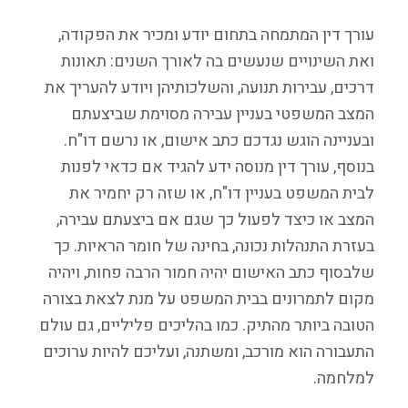
עורך דין המתמחה בתחום יודע ומכיר את הפקודה,
ואת השינויים שנעשים בה לאורך השנים: תאונות
דרכים, עבירות תנועה, והשלכותיהן ויודע להעריך את
המצב המשפטי בעניין עבירה מסוימת שביצעתם
ובעניינה הוגש נגדכם כתב אישום, או נרשם דו"ח.
בנוסף, עורך דין מנוסה ידע להגיד אם כדאי לפנות
לבית המשפט בעניין דו"ח, או שזה רק יחמיר את
המצב או כיצד לפעול כך שגם אם ביצעתם עבירה,
בעזרת התנהלות נכונה, בחינה של חומר הראיות. כך
שלבסוף כתב האישום יהיה חמור הרבה פחות, ויהיה
מקום לתמרונים בבית המשפט על מנת לצאת בצורה
הטובה ביותר מהתיק. כמו בהליכים פליליים, גם עולם
התעבורה הוא מורכב, ומשתנה, ועליכם להיות ערוכים
למלחמה.